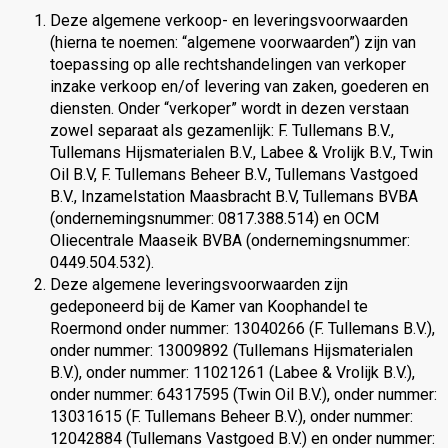
Deze algemene verkoop- en leveringsvoorwaarden
(hierna te noemen: “algemene voorwaarden”) zijn van
toepassing op alle rechtshandelingen van verkoper
inzake verkoop en/of levering van zaken, goederen en
diensten. Onder “verkoper” wordt in dezen verstaan
zowel separaat als gezamenlijk: F. Tullemans B.V.,
Tullemans Hijsmaterialen B.V., Labee & Vrolijk B.V., Twin
Oil B.V, F. Tullemans Beheer B.V., Tullemans Vastgoed
B.V., Inzamelstation Maasbracht B.V, Tullemans BVBA
(ondernemingsnummer: 0817.388.514) en OCM
Oliecentrale Maaseik BVBA (ondernemingsnummer:
0449.504.532).
Deze algemene leveringsvoorwaarden zijn
gedeponeerd bij de Kamer van Koophandel te
Roermond onder nummer: 13040266 (F. Tullemans B.V.),
onder nummer: 13009892 (Tullemans Hijsmaterialen
B.V.), onder nummer: 11021261 (Labee & Vrolijk B.V.),
onder nummer: 64317595 (Twin Oil B.V.), onder nummer:
13031615 (F. Tullemans Beheer B.V.), onder nummer:
12042884 (Tullemans Vastgoed B.V.) en onder nummer: