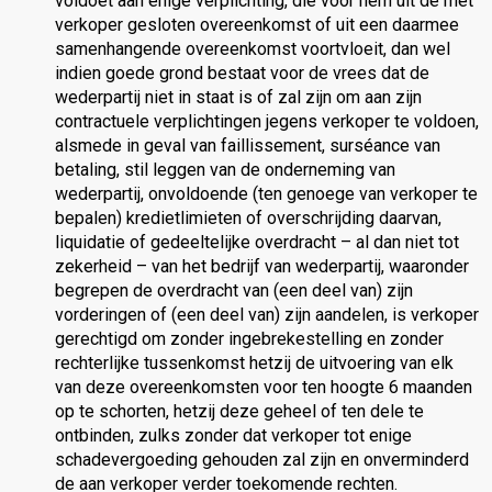
voldoet aan enige verplichting, die voor hem uit de met
verkoper gesloten overeenkomst of uit een daarmee
samenhangende overeenkomst voortvloeit, dan wel
indien goede grond bestaat voor de vrees dat de
wederpartij niet in staat is of zal zijn om aan zijn
contractuele verplichtingen jegens verkoper te voldoen,
alsmede in geval van faillissement, surséance van
betaling, stil leggen van de onderneming van
wederpartij, onvoldoende (ten genoege van verkoper te
bepalen) kredietlimieten of overschrijding daarvan,
liquidatie of gedeeltelijke overdracht – al dan niet tot
zekerheid – van het bedrijf van wederpartij, waaronder
begrepen de overdracht van (een deel van) zijn
vorderingen of (een deel van) zijn aandelen, is verkoper
gerechtigd om zonder ingebrekestelling en zonder
rechterlijke tussenkomst hetzij de uitvoering van elk
van deze overeenkomsten voor ten hoogte 6 maanden
op te schorten, hetzij deze geheel of ten dele te
ontbinden, zulks zonder dat verkoper tot enige
schadevergoeding gehouden zal zijn en onverminderd
de aan verkoper verder toekomende rechten.